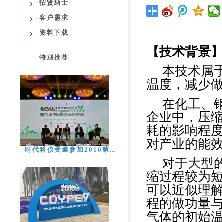
招贤纳士
客户需求
资料下载
【技术背景
特别推荐
本技术属
温度，减少
在化工、
企业中，压
耗的影响程
对产业的能
时代科仪受邀参加2016第…
对于大型
缩过程较为
可以近似理
程的做功量
气体的初始