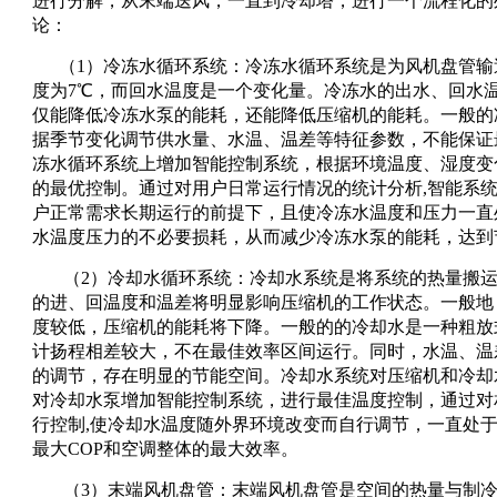
进行分解，从末端送风，一直到冷却塔，进行一个流程化的
论：
（1）冷冻水循环系统：冷冻水循环系统是为风机盘管输
度为7℃，而回水温度是一个变化量。冷冻水的出水、回水
仅能降低冷冻水泵的能耗，还能降低压缩机的能耗。一般的
据季节变化调节供水量、水温、温差等特征参数，不能保证
冻水循环系统上增加智能控制系统，根据环境温度、湿度变
的最优控制。通过对用户日常运行情况的统计分析,智能系统
户正常需求长期运行的前提下，且使冷冻水温度和压力一直
水温度压力的不必要损耗，从而减少冷冻水泵的能耗，达到
（2）冷却水循环系统：冷却水系统是将系统的热量搬
的进、回温度和温差将明显影响压缩机的工作状态。一般地
度较低，压缩机的能耗将下降。一般的的冷却水是一种粗放
计扬程相差较大，不在最佳效率区间运行。同时，水温、温
的调节，存在明显的节能空间。冷却水系统对压缩机和冷却
对冷却水泵增加智能控制系统，进行最佳温度控制，通过对
行控制,使冷却水温度随外界环境改变而自行调节，一直处于
最大COP和空调整体的最大效率。
（3）末端风机盘管：末端风机盘管是空间的热量与制