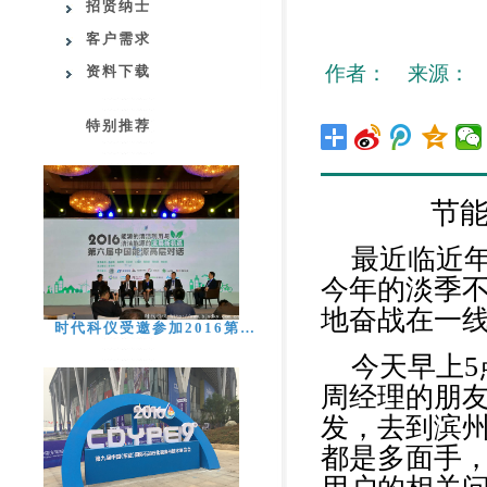
招贤纳士
客户需求
作者： 来源： 日期：
资料下载
特别推荐
节能
最近临近
今年的淡季
地奋战在一
时代科仪受邀参加2016第…
今天早上5
周经理的朋
发，去到滨
都是多面手